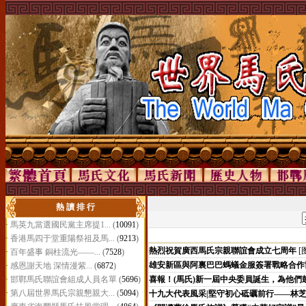
熱 讀 排 行
·
馬英九當選國民黨主席提1...
(
10091
)
·
香港馬四于堂重陽祭祖及馬...
(
9213
)
熱烈祝賀廣西馬氏宗親聯誼會成立七周年
[
·
百年盛事 銅柱流光——...
(
7528
)
雄安新區與阿裏巴巴螞蟻金服簽署戰略合作
·
感恩謝天地 深情漫紫...
(
6872
)
·
邯鄲馬氏聯誼會組成人員名單
(
5696
)
喜報！(馬氏)新一屆中央委員誕生，為他們
·
第八屆世界馬氏宗親懇親大...
(
5094
)
十九大代表風采|堅守初心砥礪前行——林