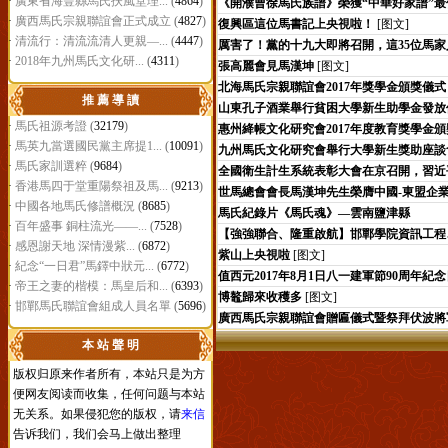
·
廣東省海豐縣馬氏扶風堂理...
(
4864
)
《開濮曹徐馬氏族譜》榮獲“中華好家譜”
·
廣西馬氏宗親聯誼會正式成立
(
4827
)
復興區這位馬書記上央視啦！
[图文]
·
清流行：清流流清人更親—...
(
4447
)
厲害了！黨的十九大即將召開，這35位馬
·
2018年九州馬氏文化研...
(
4311
)
張高麗會見馬漢坤
[图文]
北海馬氏宗親聯誼會2017年獎學金頒獎儀式
推 薦 導 讀
山東孔子酒業舉行貧困大學新生助學金發放
·
馬氏祖源考證
(
32179
)
惠州絳帳文化研究會2017年度教育獎學金
·
馬英九當選國民黨主席提1...
(
10091
)
九州馬氏文化研究會舉行大學新生獎助座談
·
馬氏家訓選粹
(
9684
)
全國衛生計生系統表彰大會在京召開，習近
·
香港馬四于堂重陽祭祖及馬...
(
9213
)
世馬總會會長馬漢坤先生榮膺中國-東盟企
·
中國各地馬氏修譜概況
(
8685
)
馬氏紀錄片《馬氏魂》—雲南鹽津縣
·
百年盛事 銅柱流光——...
(
7528
)
【強強聯合、隆重啟航】邯鄲學院資訊工程
·
感恩謝天地 深情漫紫...
(
6872
)
紫山上央視啦
[图文]
·
紀念“一日君”馬鐸中狀元...
(
6772
)
值西元2017年8月1日八一建軍節90周
·
帝王之妻的楷模：馬皇后和...
(
6393
)
博鼇歸來收穫多
[图文]
·
邯鄲馬氏聯誼會組成人員名單
(
5696
)
廣西馬氏宗親聯誼會贈匾儀式暨祭拜伏波將
本 站 聲 明
版权归原来作者所有，本站只是为方
便网友阅读而收集，任何问题与本站
无关系。如果侵犯您的版权，请
来信
告诉我们，我们会马上做出整理