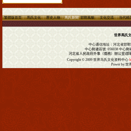
繁體版首页
┊
馬氏文化
┊
歷史人物
┊
馬氏新聞
邯鄲風貌
┊
文化交流
┊
当代精
世界馬氏
中心通信地址：河北省邯鄲
中心郵遞區號: 056038 中心郵
河北省人民政府外事（僑務）辦公室
‖
邯
Copyright © 2009
世界马氏文化资料中心
h
Power by:
世