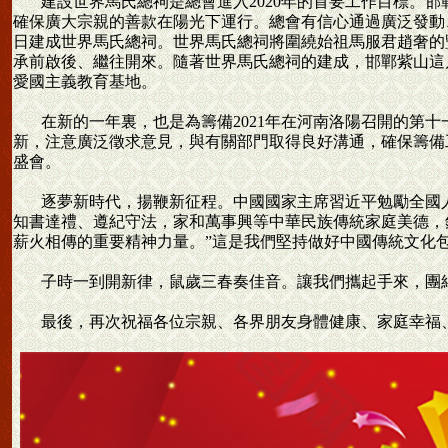
建設世界馬氏總祠是總會進入2020年的首要工作目標。邯
確保廣大宗親的善款在陽光下運行。總會有信心通過廣泛發動
日建成世界馬氏總祠。世界馬氏總祠將圍繞始祖馬服君趙奢的
承前啟後、繼往開來。隨著世界馬氏總祠的建成，邯鄲紫山這
愛國主義教育基地。
在新的一年裏，也是為籌備2021年在河南洛陽召開的第十
新，注意廣泛徵求意見，與有關部門取得良好溝通，確保籌備
盛會。
逐夢新時代，揚鞭新征程。中國國家主席習近平勉勵全國人
知書達禮、遵紀守法，家和萬事興等中華民族傳統家庭美德，
薪火相傳的重要精神力量。”這是我們堅持做好中國傳統文化包
子時一到開新律，鼠歲三春奏佳音。讓我們攜起手來，團結一
最後，再次祝福各位宗親、各界朋友身體健康、家庭幸福