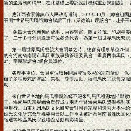
新的坐落朝向構想，在此基礎上委託設計機構重新規劃設計，計
應江西省景德鎮市人民政府邀請，2019年10月，總會組團參
召開“世界馬氏聯誼總會聯誼工作（景德鎮）座談會”，赴樂平市
象徵大會沉甸甸的成果，內容豐富、圖文並茂、印刷精美的《
了。二千多冊分別送達每位參會代表，為第十屆世界馬氏懇親
第十屆世界馬氏懇親大會閉幕之時，總會有理事單位76個、會
的有河南省南陽市馬氏家族事務管理委員會、重慶西南馬氏（
畔）宗親聯誼會2個會員單位。
各理事單位、會員單位積極開展豐富多彩的宗誼活動，保持
辦了多種形式的聯誼、祭祖、獎學活動。緬甸馬氏宗親會克服
助。
來自世界各地的馬氏宗親絡繹不絕來到馬氏祖源地邯鄲紫山
子。海南馬氏宗親總會舉行成立兩周年暨海南馬氏獎學福利基
重舉行。山東九州馬氏文化研究會對困難宗親和優秀大學生給
姓氏文化研究會馬姓委員會以工作卓著被評為河南省姓氏文化
宿遷等地區馬氏宗親聯誼活動精彩紛呈。