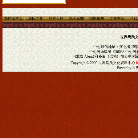
繁體版首页
┊
馬氏文化
┊
歷史人物
┊
馬氏新聞
┊
邯鄲風貌
┊
文化交流
┊
当代
世界馬氏
中心通信地址：河北省邯鄲
中心郵遞區號: 056038 中心郵
河北省人民政府外事（僑務）辦公室
‖
邯
Copyright © 2009
世界马氏文化资料中心
h
Power by:
世