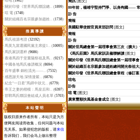
·
唁电
(
1902
)
簡訊
[图文]
·
關於印發《世界馬氏聯誼總...
(
1899
)
80年前，楊靖宇堅持鬥爭、以身殉國—— 
·
唁 電
(
1748
)
訃 告
·
關於組織百名宗親參加趙姓...
(
1738
)
簡報
美國駐華使館官員來邯訪問
[图文]
推 薦 導 讀
簡報
·
馬氏祖源考證
(
32192
)
訃 告
·
馬英九當選國民黨主席提1...
(
10095
)
關於世馬總會第一屆理事會第三次（擴大）
·
馬氏家訓選粹
(
9686
)
《馬氏莊園》馬氏家訓及楹聯解讀
[图文]
·
香港馬四于堂重陽祭祖及馬...
(
9217
)
關於印發《世界馬氏聯誼總會第一屆理事會
·
中國各地馬氏修譜概況
(
8694
)
關於組織百名宗親參加趙姓總祠開光祭祖大
·
百年盛事 銅柱流光——...
(
7532
)
關於印發《世界馬氏聯誼總會章程（修訂案
·
感恩謝天地 深情漫紫...
(
6876
)
唁电
·
紀念“一日君”馬鐸中狀元...
(
6779
)
訃告
·
帝王之妻的楷模：馬皇后和...
(
6397
)
唁 電
[图文]
·
邯鄲馬氏聯誼會組成人員名單
(
5703
)
廣東豐順扶風基金會成立
[图文]
本 站 聲 明
版权归原来作者所有，本站只是为方
便网友阅读而收集，任何问题与本站
无关系。如果侵犯您的版权，请
来信
告诉我们，我们会马上做出整理