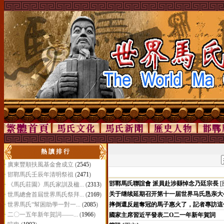
熱 讀 排 行
·
廣東豐順扶風基金會成立
(
2545
)
·
邯鄲馬氏壬辰年清明祭祖
(
2471
)
邯鄲馬氏聯誼會 派員赴涉縣悼念乃廷宗長
[
·
《馬氏莊園》馬氏家訓及楹...
(
2313
)
关于继续延期召开第十一届世界马氏恳亲大
·
世馬總會首屆世界馬氏祭拜...
(
2169
)
·
世界馬氏“幫困助學一對一...
(
2085
)
摔倒還反超奪冠的馬子惠火了，記者專訪這
·
二〇一五年新年賀詞——...
(
1966
)
國家主席習近平發表二O二一年新年賀詞