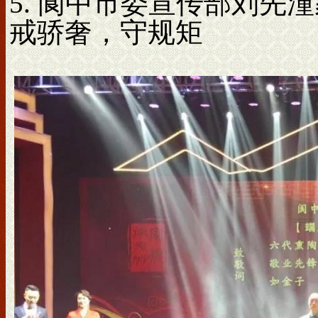
5. 阆中市委宣传部刘先
戒骄奢，守规矩