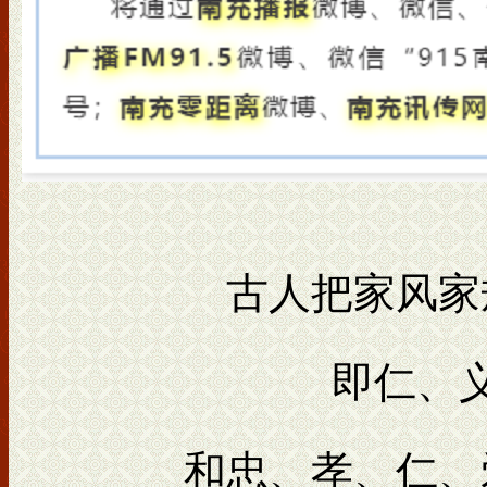
古人把家风家
即仁、
和忠、孝、仁、