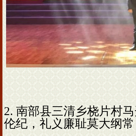
2. 南部县三清乡桡片村
伦纪，礼义廉耻莫大纲常