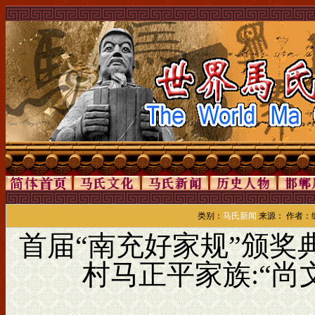
类别：
马氏新闻
来源： 作者：编辑
首届“南充好家规”颁奖
村马正平家族:“尚