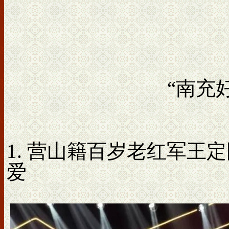
“南充
1. 营山籍百岁老红军王
爱