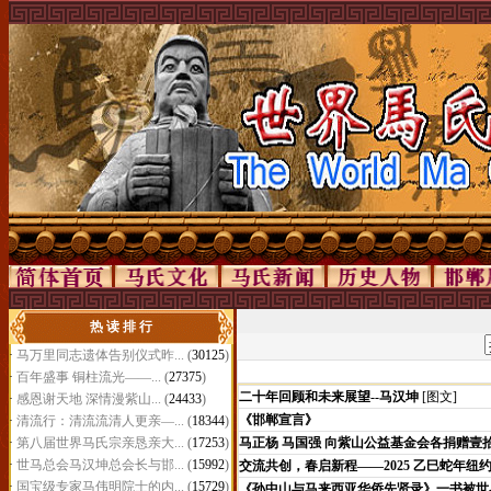
热 读 排 行
·
马万里同志遗体告别仪式昨...
(
30125
)
·
百年盛事 铜柱流光——...
(
27375
)
二十年回顾和未来展望--马汉坤
[图文]
·
感恩谢天地 深情漫紫山...
(
24433
)
《邯郸宣言》
·
清流行：清流流清人更亲—...
(
18344
)
·
第八届世界马氏宗亲恳亲大...
(
17253
)
马正杨 马国强 向紫山公益基金会各捐赠壹
·
世马总会马汉坤总会长与邯...
(
15992
)
交流共创，春启新程——2025 乙巳蛇年
·
国宝级专家马伟明院士的内...
(
15729
)
《孙中山与马来西亚华侨先贤录》一书被世