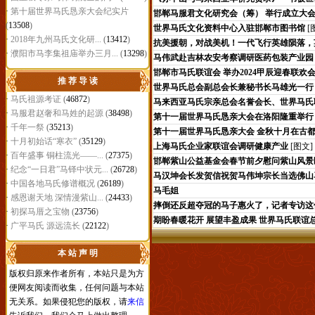
·
第十届世界马氏恳亲大会纪实片
邯郸马服君文化研究会（筹） 举行成立大
(
13508
)
世界马氏文化资料中心入驻邯郸市图书馆
[
·
2018年九州马氏文化研...
(
13412
)
抗美援朝，对战美机！一代飞行英雄陨落，
·
濮阳市马李集祖庙举办三月...
(
13298
)
马伟武赴吉林农安考察调研医药包装产业园
邯郸市马氏联谊会 举办2024甲辰迎春联欢
推 荐 导 读
世界马氏总会副总会长兼秘书长马雄光一行
·
马氏祖源考证
(
46872
)
马来西亚马氏宗亲总会名誉会长、世界马氏
·
马服君赵奢和马姓的起源
(
38498
)
第十一届世界马氏恳亲大会在洛阳隆重举行
·
千年一祭
(
35213
)
第十一届世界马氏恳亲大会 金秋十月在古
·
十月初始话“寒衣”
(
35129
)
上海马氏企业家联谊会调研健康产业
[图文]
·
百年盛事 铜柱流光——...
(
27375
)
邯郸紫山公益基金会春节前夕慰问紫山风景
·
纪念“一日君”马铎中状元...
(
26728
)
马汉坤会长发贺信祝贺马伟坤宗长当选佛山
·
中国各地马氏修谱概况
(
26189
)
马毛姐
·
感恩谢天地 深情漫紫山...
(
24433
)
摔倒还反超夺冠的马子惠火了，记者专访这
·
初探马厝之宝物
(
23756
)
期盼春暖花开 展望丰盈成果 世界马氏联谊
·
广平马氏 源远流长
(
22122
)
本 站 声 明
版权归原来作者所有，本站只是为方
便网友阅读而收集，任何问题与本站
无关系。如果侵犯您的版权，请
来信